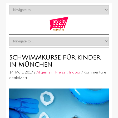
SCHWIMMKURSE FÜR KINDER
IN MÜNCHEN
14. März 2017
/
Allgemein
,
Freizeit
,
Indoor
/
Kommentare
für
deaktiviert
Schwimmkurse
für
Kinder
in
München