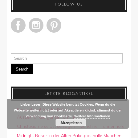
FOLLOW US
Search
LETZTE BLOGARTIKEL
Lieber Leser! Diese Website benutzt Cookies. Wenn du die
Keramikmal-Studio ISA in der Isarvorstadt – Kreative
Webseite weiter nutzt oder auf Akzeptieren klickst, stimmst du der
Verwendung von Cookies zu.
Weitere Informationen
Auszeit für die ganze Familie
Akzeptieren
Christbäume selbst schlagen – Münchner Tannenhöfe
Midnight Basar in der Alten Paketposthalle München