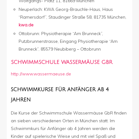
Wolfgangs- Platz 11, 81669 München
Neuperlach: KWA Georg-Brauchle-Haus, Haus
“Ramersdorf”, Staudinger Straße 58, 81735 München,
kwa.de
Ottobrunn: Physiotherapie “Am Brunneck”,
Putzbrunnerstrasse, Eingang Physiotherapie “Am
Brunneck”, 85579 Neubiberg – Ottobrunn
SCHWIMMSCHULE WASSERMÄUSE GBR
http://www.wassermaeuse.de
SCHWIMMKURSE FÜR ANFÄNGER AB 4
JAHREN
Die Kurse der Schwimmschule Wassermäuse GbR finden
an sieben verschiedenen Orten in München statt. Im
Schwimmkurs für Anfänger ab 4 Jahren werden die
Kinder auf spielerische Weise und mit viel Spaß und