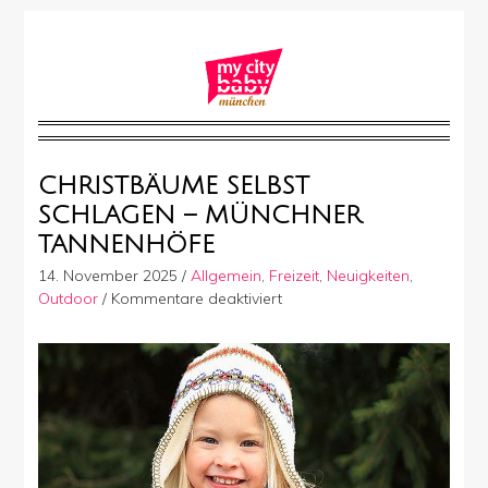
CHRISTBÄUME SELBST
SCHLAGEN – MÜNCHNER
TANNENHÖFE
14. November 2025
/
Allgemein
,
Freizeit
,
Neuigkeiten
,
für
Outdoor
/
Kommentare deaktiviert
Christbäume
selbst
schlagen
–
Münchner
Tannenhöfe