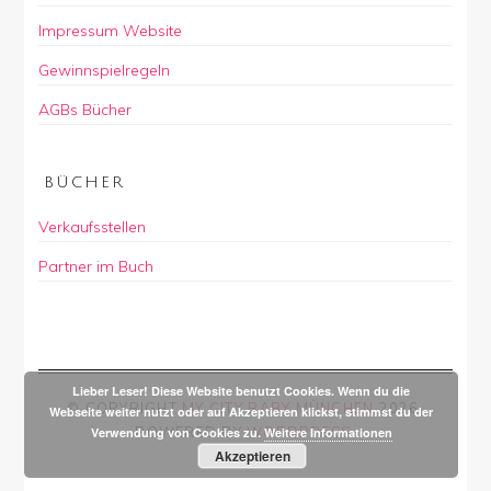
Impressum Website
Gewinnspielregeln
AGBs Bücher
BÜCHER
Verkaufsstellen
Partner im Buch
Lieber Leser! Diese Website benutzt Cookies. Wenn du die
© COPYRIGHT
MY CITY BABY MÜNCHEN
2026
.
Webseite weiter nutzt oder auf Akzeptieren klickst, stimmst du der
POWERED BY
WORDPRESS
.
Verwendung von Cookies zu.
Weitere Informationen
Akzeptieren