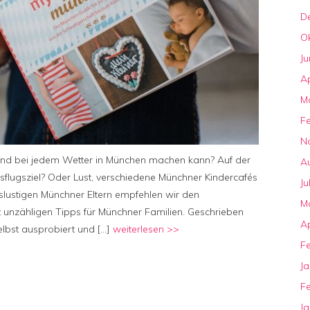
D
O
Ju
Ap
M
F
N
ind bei jedem Wetter in München machen kann? Auf der
A
flugsziel? Oder Lust, verschiedene Münchner Kindercafés
Ju
lustigen Münchner Eltern empfehlen wir den
M
 unzähligen Tipps für Münchner Familien. Geschrieben
Ap
elbst ausprobiert und […]
weiterlesen >>
F
J
F
J