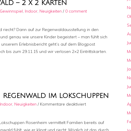
LD – 2 X 2 KARTEN
N
Gewinnspiel
,
Indoor
,
Neuigkeiten
/
0 comment
O
S
nd riecht? Dann auf zur Regenwaldausstellung in den
A
d genau wie unsere Kinder begeistert – man fühlt sich
Ju
u unserem Erlebnisbericht geht’s auf dem Blogpost
h bis zum 29.11.15 und wir verlosen 2×2 Eintrittskarten.
M
M
J
N
Ju
G REGENWALD IM LOKSCHUPPEN
M
für
Indoor
,
Neuigkeiten
/
Kommentare deaktiviert
Ap
Erlebnisausstellung
M
Regenwald
F
im
Lokschuppen Rosenheim vermittelt Familien bereits auf
Lokschuppen
ald fühlt, wie er klingt und riecht. Möglich ist das durch
J