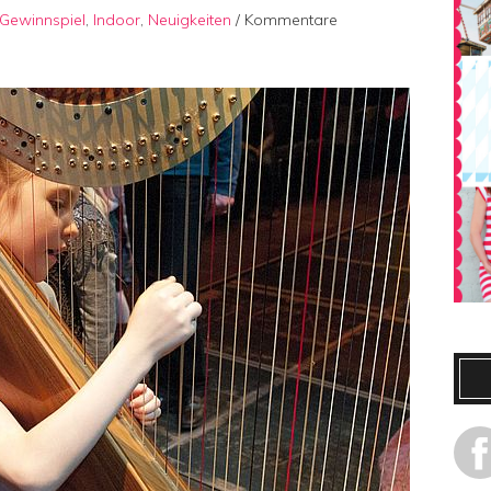
Gewinnspiel
,
Indoor
,
Neuigkeiten
/
Kommentare