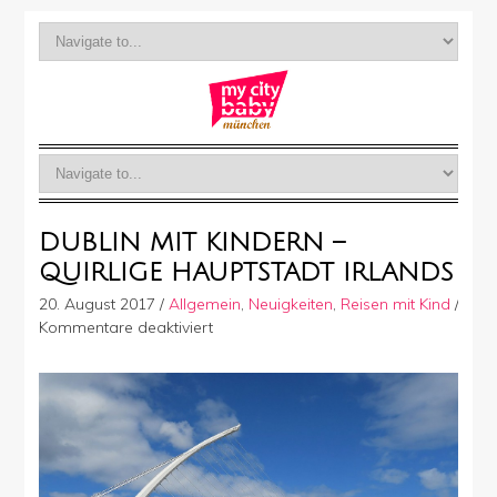
DUBLIN MIT KINDERN –
QUIRLIGE HAUPTSTADT IRLANDS
20. August 2017
/
Allgemein
,
Neuigkeiten
,
Reisen mit Kind
/
für
Kommentare deaktiviert
Dublin
mit
Kindern
–
quirlige
Hauptstadt
Irlands