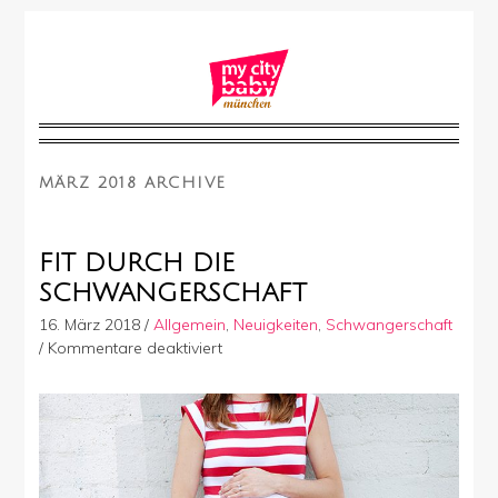
MÄRZ 2018 ARCHIVE
FIT DURCH DIE
SCHWANGERSCHAFT
16. März 2018
/
Allgemein
,
Neuigkeiten
,
Schwangerschaft
für
/
Kommentare deaktiviert
Fit
durch
die
Schwangerschaft