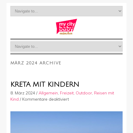
MÄRZ 2024 ARCHIVE
KRETA MIT KINDERN
8. März 2024
/
Allgemein
,
Freizeit
,
Outdoor
,
Reisen mit
für
Kind
/
Kommentare deaktiviert
Kreta
mit
Kindern