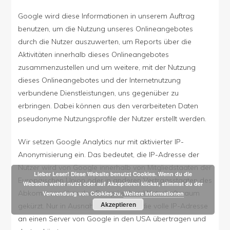
Google wird diese Informationen in unserem Auftrag
benutzen, um die Nutzung unseres Onlineangebotes
durch die Nutzer auszuwerten, um Reports über die
Aktivitäten innerhalb dieses Onlineangebotes
zusammenzustellen und um weitere, mit der Nutzung
dieses Onlineangebotes und der Internetnutzung
verbundene Dienstleistungen, uns gegenüber zu
erbringen. Dabei können aus den verarbeiteten Daten
pseudonyme Nutzungsprofile der Nutzer erstellt werden.
Wir setzen Google Analytics nur mit aktivierter IP-
Anonymisierung ein. Das bedeutet, die IP-Adresse der
Nutzer wird von Google innerhalb von Mitgliedstaaten der
Lieber Leser! Diese Website benutzt Cookies. Wenn du die
Europäischen Union oder in anderen Vertragsstaaten des
Webseite weiter nutzt oder auf Akzeptieren klickst, stimmst du der
Abkommens über den Europäischen Wirtschaftsraum
Verwendung von Cookies zu.
Weitere Informationen
Akzeptieren
gekürzt. Nur in Ausnahmefällen wird die volle IP-Adresse
an einen Server von Google in den USA übertragen und