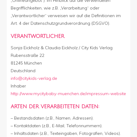
„Onlineangebot“). Im Hinblick auf die verwendeten
Begrifflichkeiten, wie z.B. „Verarbeitung“ oder
„Verantwortlicher“ verweisen wir auf die Definitionen im
Art. 4 der Datenschutzgrundverordnung (DSGVO).
VERANTWORTLICHER
Sonja Eickholz & Claudia Eickholz / City Kids Verlag
Rubensstraße 22
81245 München
Deutschland
info@citykids-verlag.de
Inhaber
http://www.mycitybaby-muenchen.de/impressum-website
ARTEN DER VERARBEITETEN DATEN:
– Bestandsdaten (z.B., Namen, Adressen).
– Kontaktdaten (z.B., E-Mail, Telefonnummern).
– Inhaltsdaten (z.B., Texteingaben, Fotografien, Videos).