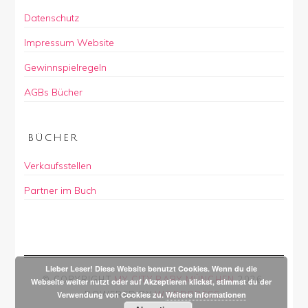
Datenschutz
Impressum Website
Gewinnspielregeln
AGBs Bücher
BÜCHER
Verkaufsstellen
Partner im Buch
Lieber Leser! Diese Website benutzt Cookies. Wenn du die
© COPYRIGHT
MY CITY BABY MÜNCHEN
2026
.
Webseite weiter nutzt oder auf Akzeptieren klickst, stimmst du der
POWERED BY
WORDPRESS
.
Verwendung von Cookies zu.
Weitere Informationen