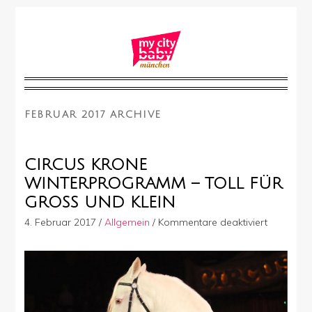
FEBRUAR 2017 ARCHIVE
CIRCUS KRONE
WINTERPROGRAMM – TOLL FÜR
GROSS UND KLEIN
für
4. Februar 2017
/
Allgemein
/
Kommentare deaktiviert
Circus
Krone
Winterp
–
toll
für