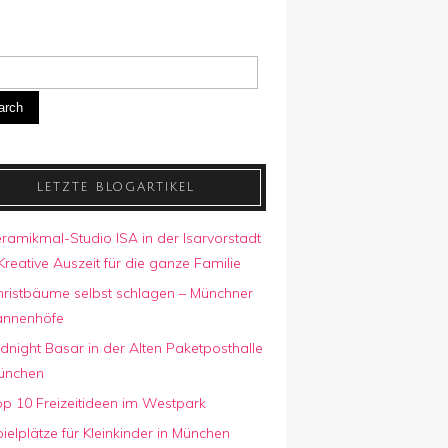
arch
LETZTE BLOGARTIKEL
ramikmal-Studio ISA in der Isarvorstadt
Kreative Auszeit für die ganze Familie
hristbäume selbst schlagen – Münchner
annenhöfe
dnight Basar in der Alten Paketposthalle
ünchen
p 10 Freizeitideen im Westpark
ielplätze für Kleinkinder in München