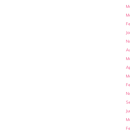
M
M
F
J
N
A
M
Ap
M
F
N
S
Ju
M
F