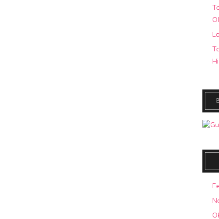
To
O
Lo
To
Hi
F
N
O