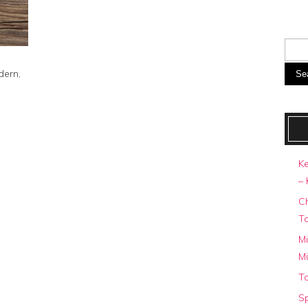
dern,
Se
Ke
– 
C
T
Mi
M
To
Sp