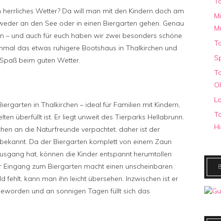
T
in herrliches Wetter? Da will man mit den Kindern doch am
Mi
ntweder an den See oder in einen Biergarten gehen. Genau
M
un – und auch für euch haben wir zwei besonders schöne
To
inmal das etwas ruhigere Bootshaus in Thalkirchen und
Sp
 Spaß beim guten Wetter.
To
O
Lo
 Biergarten in Thalkirchen – ideal für Familien mit Kindern,
To
en überfüllt ist. Er liegt unweit des Tierparks Hellabrunn.
Hi
en an die Naturfreunde verpachtet, daher ist der
bekannt. Da der Biergarten komplett von einem Zaun
 Ausgang hat, können die Kinder entspannt herumtollen
r Eingang zum Biergarten macht einen unscheinbaren
ild fehlt, kann man ihn leicht übersehen. Inzwischen ist er
worden und an sonnigen Tagen füllt sich das