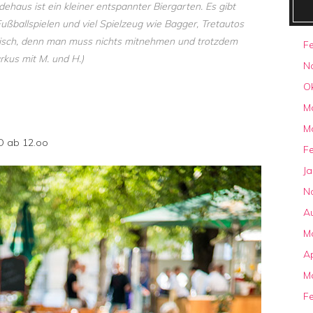
ehaus ist ein kleiner entspannter Biergarten. Es gibt
Fußballspielen und viel Spielzeug wie Bagger, Tretautos
aktisch, denn man muss nichts mitnehmen und trotzdem
F
rkus mit M. und H.)
N
O
M
M
O ab 12.oo
F
J
N
A
M
Ap
M
F