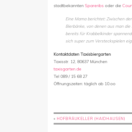
stadtbekannten
Spareribs
oder die
Coun
Eine Mama berichtet: Zwischen dem
Bierbänke, von denen aus man die K
bereits für Krabbelkinder spannend.
sich super zum Versteckspielen eig
Kontaktdaten Taxisbiergarten
Taxisstr. 12, 80637 München
taxisgarten.de
Tel 089 / 15 68 27
Öffnungszeiten: täglich ab 10.oo
«
HOFBRÄUKELLER (HAIDHAUSEN)