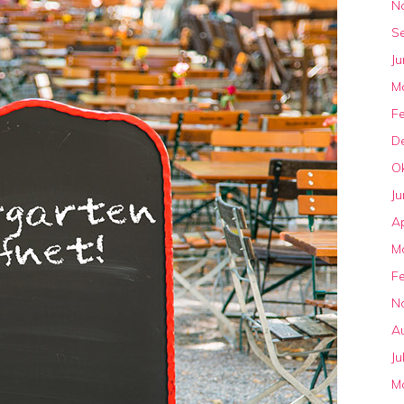
N
S
Ju
M
F
D
O
Ju
Ap
M
F
N
A
Ju
M