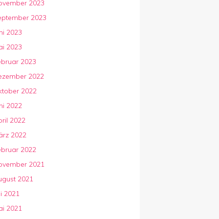
ovember 2023
eptember 2023
ni 2023
ai 2023
ebruar 2023
ezember 2022
ktober 2022
ni 2022
ril 2022
ärz 2022
ebruar 2022
ovember 2021
ugust 2021
li 2021
ai 2021