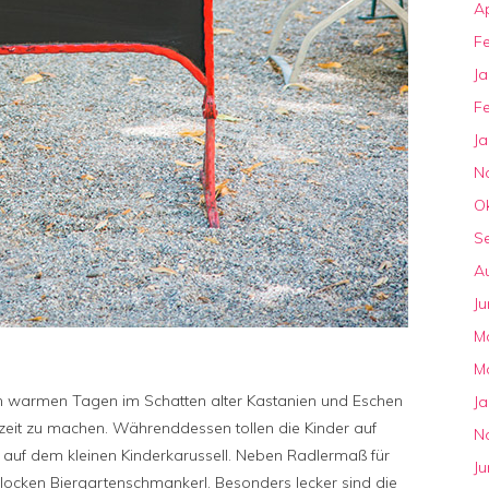
Ap
F
J
F
J
N
O
S
A
Ju
M
M
 an warmen Tagen im Schatten alter Kastanien und Eschen
J
tzeit zu machen. Währenddessen tollen die Kinder auf
N
 auf dem kleinen Kinderkarussell. Neben Radlermaß für
Ju
er locken Biergartenschmankerl. Besonders lecker sind die