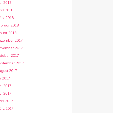
ai 2018
ril 2018
ärz 2018
ebruar 2018
anuar 2018
ezember 2017
ovember 2017
ktober 2017
eptember 2017
ugust 2017
li 2017
ni 2017
ai 2017
ril 2017
ärz 2017