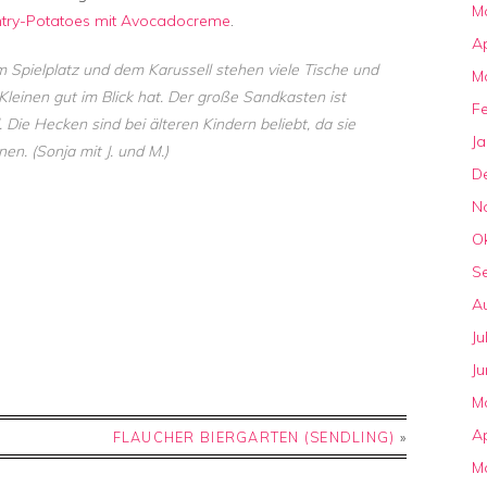
M
try-Potatoes mit Avocadocreme
.
Ap
 Spielplatz und dem Karussell stehen viele Tische und
M
leinen gut im Blick hat. Der große Sandkasten ist
F
 Die Hecken sind bei älteren Kindern beliebt, da sie
J
nen.
(Sonja mit J. und M.)
D
N
O
S
A
Ju
Ju
M
Ap
FLAUCHER BIERGARTEN (SENDLING)
»
M