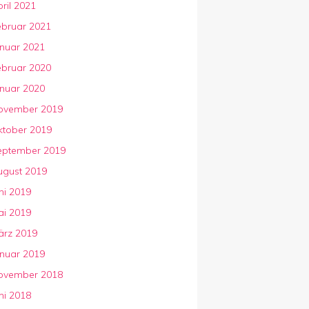
ril 2021
ebruar 2021
anuar 2021
ebruar 2020
anuar 2020
ovember 2019
ktober 2019
eptember 2019
ugust 2019
ni 2019
ai 2019
ärz 2019
anuar 2019
ovember 2018
ni 2018