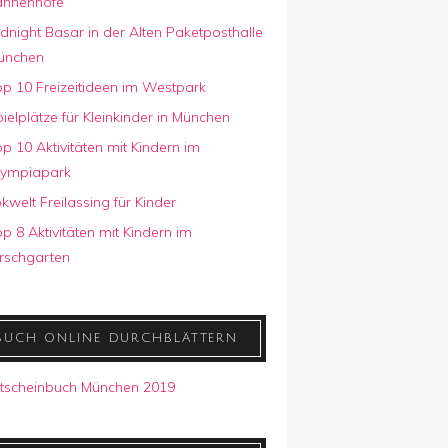
annenhöfe
dnight Basar in der Alten Paketposthalle
ünchen
p 10 Freizeitideen im Westpark
ielplätze für Kleinkinder in München
p 10 Aktivitäten mit Kindern im
lympiapark
kwelt Freilassing für Kinder
p 8 Aktivitäten mit Kindern im
rschgarten
BUCH ONLINE DURCHBLÄTTERN