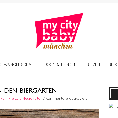
CHWANGERSCHAFT
ESSEN & TRINKEN
FREIZEIT
REIS
N DEN BIERGARTEN
für
nken
,
Freizeit
,
Neuigkeiten
/
Kommentare deaktiviert
Traumwetter
-
>