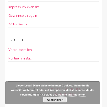
Impressum Website
Gewinnspielregeln
AGBs Bücher
BÜCHER
Verkaufsstellen
Partner im Buch
Lieber Leser! Diese Website benutzt Cookies. Wenn du die
© COPYRIGHT
MY CITY BABY MÜNCHEN
2026
.
Webseite weiter nutzt oder auf Akzeptieren klickst, stimmst du der
POWERED BY
WORDPRESS
.
Verwendung von Cookies zu.
Weitere Informationen
Akzeptieren