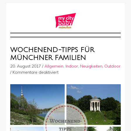
WOCHENEND-TIPPS FÜR
MÜNCHNER FAMILIEN
20. August 2017
/
Allgemein
,
Indoor
,
Neuigkeiten
,
Outdoor
für
/
Kommentare deaktiviert
Wochenend-
Tipps
für
Münchner
Familien