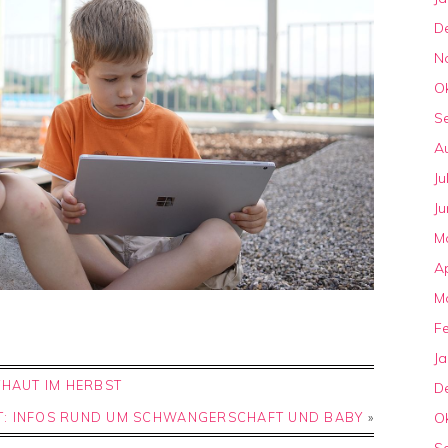
D
N
O
S
A
Ju
Ju
M
Ap
M
F
J
YHAUT IM HERBST
D
T: INFOS RUND UM SCHWANGERSCHAFT UND BABY
»
O