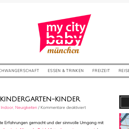
CHWANGERSCHAFT
ESSEN & TRINKEN
FREIZEIT
REIS
 KINDERGARTEN-KINDER
für
,
Indoor
,
Neuigkeiten
/
Kommentare deaktiviert
Digitale
Medien
rste Erfahrungen gemacht und der sinnvolle Umgang mit
für