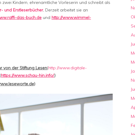
n zwei Kindern, ehrenamtliche Vorleserin und schreibt als
N
r- und Erstleserbücher
.
Derzeit arbeitet sie an
O
www.raffi-das-buch.de
und
http://www.wimmel-
S
A
Ju
M
M
 von der Stiftung Lesen
(
http://www.digitale-
J
(
https://www.schau-hin.info/
)
N
www.leseworte.de)
Ju
M
Ap
M
F
J