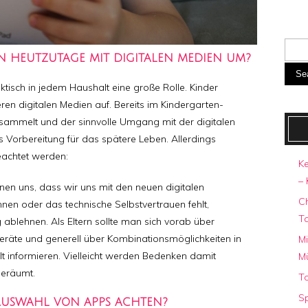
N HEUTZUTAGE MIT DIGITALEN MEDIEN UM?
Se
tisch in jedem Haushalt eine große Rolle. Kinder
n digitalen Medien auf. Bereits im Kindergarten-
sammelt und der sinnvolle Umgang mit der digitalen
s Vorbereitung für das spätere Leben. Allerdings
eachtet werden:
Ke
– 
n uns, dass wir uns mit den neuen digitalen
C
en oder das technische Selbstvertrauen fehlt,
T
ig ablehnen. Als Eltern sollte man sich vorab über
eräte und generell über Kombinationsmöglichkeiten in
Mi
lt informieren. Vielleicht werden Bedenken damit
M
geräumt.
To
Sp
AUSWAHL VON APPS ACHTEN?