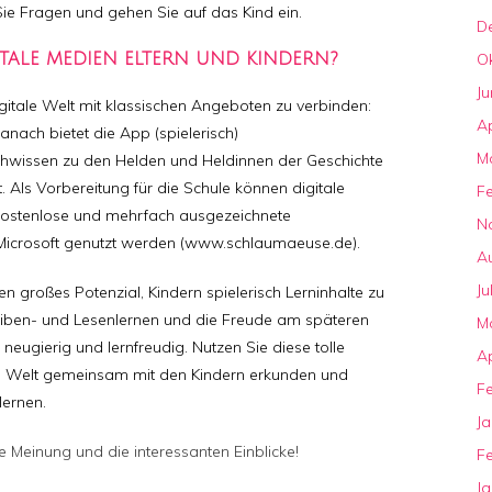
ie Fragen und gehen Sie auf das Kind ein.
D
O
TALE MEDIEN ELTERN UND KINDERN?
Ju
igitale Welt mit klassischen Angeboten zu verbinden:
Ap
anach bietet die App (spielerisch)
M
hwissen zu den Helden und Heldinnen der Geschichte
. Als Vorbereitung für die Schule können digitale
F
kostenlose und mehrfach ausgezeichnete
N
Microsoft genutzt werden (www.schlaumaeuse.de).
A
Ju
 großes Potenzial, Kindern spielerisch Lerninhalte zu
reiben- und Lesenlernen und die Freude am späteren
M
neugierig und lernfreudig. Nutzen Sie diese tolle
Ap
ale Welt gemeinsam mit den Kindern erkunden und
F
lernen.
J
re Meinung und die interessanten Einblicke!
F
J