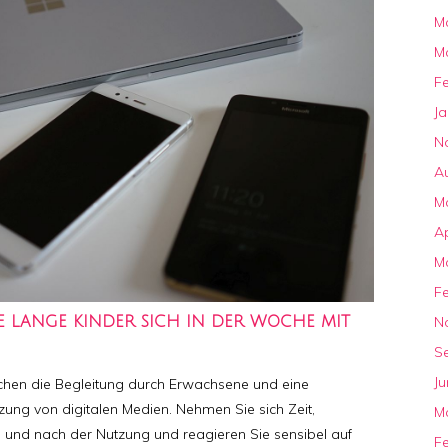
M
M
F
J
N
A
M
Ap
M
F
N
IE LANGE KINDER SICH IN DER WOCHE MIT
S
Ju
chen die Begleitung durch Erwachsene und eine
zung von digitalen Medien. Nehmen Sie sich Zeit,
M
und nach der Nutzung und reagieren Sie sensibel auf
F