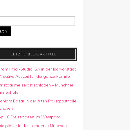
arch
LETZTE BLOGARTIKEL
ramikmal-Studio ISA in der Isarvorstadt
Kreative Auszeit für die ganze Familie
hristbäume selbst schlagen – Münchner
annenhöfe
dnight Basar in der Alten Paketposthalle
ünchen
p 10 Freizeitideen im Westpark
ielplätze für Kleinkinder in München