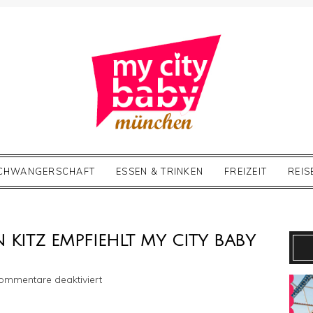
CHWANGERSCHAFT
ESSEN & TRINKEN
FREIZEIT
REIS
 KITZ EMPFIEHLT MY CITY BABY
für
ommentare deaktiviert
Das
Familienmagazin