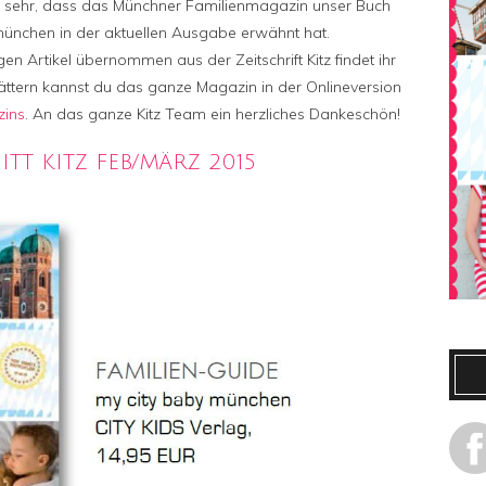
s sehr, dass das Münchner Familienmagazin unser Buch
Kitz
münchen in der aktuellen Ausgabe erwähnt hat.
empfiehlt
gen Artikel übernommen aus der Zeitschrift Kitz findet ihr
my
city
ättern kannst du das ganze Magazin in der Onlineversion
baby
zins
. An das ganze Kitz Team ein herzliches Dankeschön!
münchen
TT KITZ FEB/MÄRZ 2015