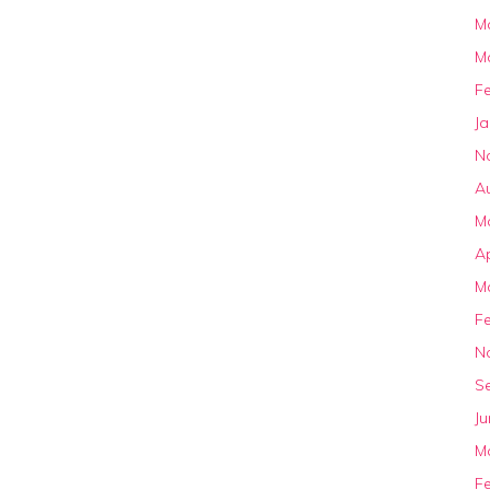
M
M
F
J
N
A
M
Ap
M
F
N
S
Ju
M
F