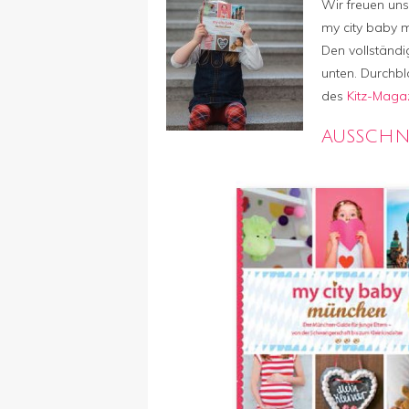
Wir freuen un
my city baby 
Den vollständi
unten. Durchbl
des
Kitz-Maga
AUSSCHNI