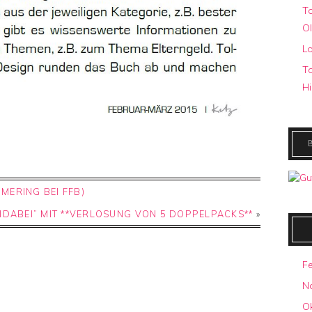
To
O
Lo
To
Hi
MERING BEI FFB)
IDABEI” MIT **VERLOSUNG VON 5 DOPPELPACKS**
»
F
N
O