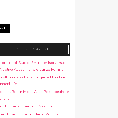
arch
LETZTE BLOGARTIKEL
ramikmal-Studio ISA in der Isarvorstadt
Kreative Auszeit für die ganze Familie
hristbäume selbst schlagen – Münchner
annenhöfe
dnight Basar in der Alten Paketposthalle
ünchen
p 10 Freizeitideen im Westpark
ielplätze für Kleinkinder in München