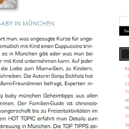
Se
Ke
– 
C
T
Mi
M
To
Sp