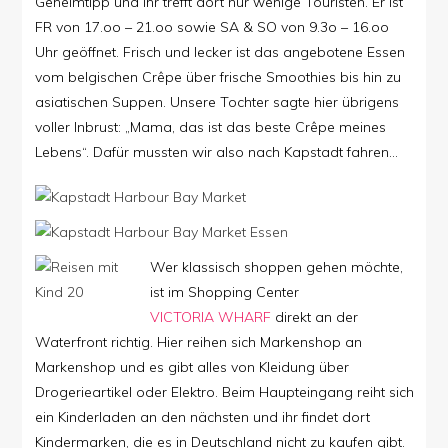
Geheimtipp und ihr trefft dort nur wenige Touristen. Er ist
FR von 17.oo – 21.oo sowie SA & SO von 9.3o – 16.oo
Uhr geöffnet. Frisch und lecker ist das angebotene Essen
vom belgischen Crêpe über frische Smoothies bis hin zu
asiatischen Suppen. Unsere Tochter sagte hier übrigens
voller Inbrust: „Mama, das ist das beste Crêpe meines
Lebens“. Dafür mussten wir also nach Kapstadt fahren…
Wer klassisch shoppen gehen möchte,
ist im Shopping Center
VICTORIA WHARF
direkt an der
Waterfront richtig. Hier reihen sich Markenshop an
Markenshop und es gibt alles von Kleidung über
Drogerieartikel oder Elektro. Beim Haupteingang reiht sich
ein Kinderladen an den nächsten und ihr findet dort
Kindermarken, die es in Deutschland nicht zu kaufen gibt.