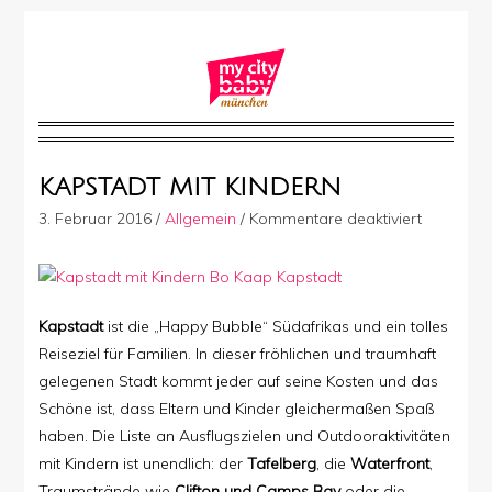
KAPSTADT MIT KINDERN
für
3. Februar 2016
/
Allgemein
/
Kommentare deaktiviert
Kapstadt
mit
Kindern
Kapstadt
ist die „Happy Bubble“ Südafrikas und ein tolles
Reiseziel für Familien. In dieser fröhlichen und traumhaft
gelegenen Stadt kommt jeder auf seine Kosten und das
Schöne ist, dass Eltern und Kinder gleichermaßen Spaß
haben. Die Liste an Ausflugszielen und Outdooraktivitäten
mit Kindern ist unendlich: der
Tafelberg
, die
Waterfront
,
Traumstrände wie
Clifton und Camps Bay
oder die