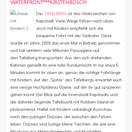
WATERFRONT***KIRSTENBOSCH
Der
TAFELBERG
ist das Wahrzeichen von
Kapstadt. Viele Wege führen nach oben,
doch mit Kindern empfiehlt sich die
bequeme Fahrt mit der Seilbahn. Diese
wurde im Jahre 1929 das erste Mal in Betrieb genommen
und hat seitdem viele Millionen Passagiere auf
den Tafelberg transportiert. Aus den sich drehenden
Kabinen genießt ihr eine tolle Rundumsicht. In nur etwa 5
Minuten kommt ihr oben an, genau die richtige Fahrlänge
mit Kindern. Auf der „Spitze“ des Tafelbergs erwartet euch
eine riesige Hochplateau Ebene, auf der ihr gut spazieren
gehen könnt. Der Blick auf die Innenstadt Kapstadts und
die dahinter liegende Tafelbucht mit Robben Island ist
phänomenal. Haltet mit Kindern unbedingt Ausschau
nach den putzigen Dassies, die zwischen den Felsen
leben. Dassies sind lustige kleine Tierchen, die wie eine
Mischung aus Meerschweinchen und Murmeltier