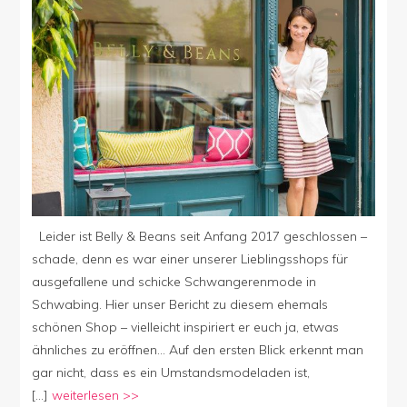
Belly
&
Beans
leider
geschloss
Leider ist Belly & Beans seit Anfang 2017 geschlossen –
schade, denn es war einer unserer Lieblingsshops für
ausgefallene und schicke Schwangerenmode in
Schwabing. Hier unser Bericht zu diesem ehemals
schönen Shop – vielleicht inspiriert er euch ja, etwas
ähnliches zu eröffnen… Auf den ersten Blick erkennt man
gar nicht, dass es ein Umstandsmodeladen ist,
[…]
weiterlesen >>