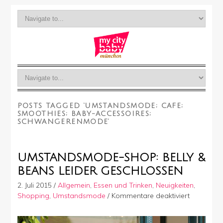
POSTS TAGGED ‘UMSTANDSMODE; CAFE;
SMOOTHIES; BABY-ACCESSOIRES;
SCHWANGERENMODE’
UMSTANDSMODE-SHOP: BELLY &
BEANS LEIDER GESCHLOSSEN
2. Juli 2015
/
Allgemein
,
Essen und Trinken
,
Neuigkeiten
,
für
Shopping
,
Umstandsmode
/
Kommentare deaktiviert
Umstand
Shop: