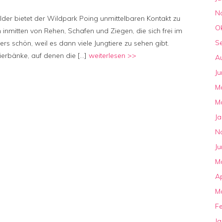
Wildpark
N
er bietet der Wildpark Poing unmittelbaren Kontakt zu
Poing
O
 inmitten von Rehen, Schafen und Ziegen, die sich frei im
(Poing)
S
rs schön, weil es dann viele Jungtiere zu sehen gibt.
ierbänke, auf denen die […]
weiterlesen >>
A
Ju
M
M
J
N
Ju
M
Ap
M
F
J