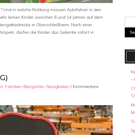
? Und in welche Richtung müssen Autofahrer in den
 mehr lernen Kinder zwischen 6 und 14 Jahren auf dem
rrgattastrecke in Oberschleißheim. Nach einer
Ampeln, dürfen die Kinder das Gelernte sofort in
Se
Ke
G)
– 
en
,
Familien-Biergärten
,
Neuigkeiten
/
Kommentare
C
T
Mi
M
To
Sp