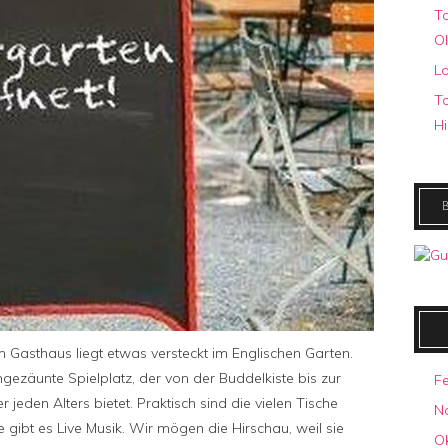
To
O
Lo
To
Hi
 Gasthaus liegt etwas versteckt im Englischen Garten.
ngezäunte Spielplatz, der von der Buddelkiste bis zur
F
 jeden Alters bietet. Praktisch sind die vielen Tische
N
ibt es Live Musik. Wir mögen die Hirschau, weil sie
O