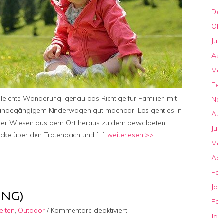
D
O
Ju
Ap
M
F
leichte Wanderung, genau das Richtige für Familien mit
N
geländegängigem Kinderwagen gut machbar. Los geht es in
A
über Wiesen aus dem Ort heraus zu dem bewaldeten
Ju
rücke über den Tratenbach und […]
weiterlesen >>
M
Ap
F
J
ING)
F
für
eiten
,
Outdoor
/
Kommentare deaktiviert
J