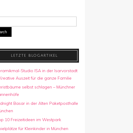
arch
LETZTE BLOGARTIKEL
ramikmal-Studio ISA in der Isarvorstadt
Kreative Auszeit für die ganze Familie
hristbäume selbst schlagen – Münchner
annenhöfe
dnight Basar in der Alten Paketposthalle
ünchen
p 10 Freizeitideen im Westpark
ielplätze für Kleinkinder in München