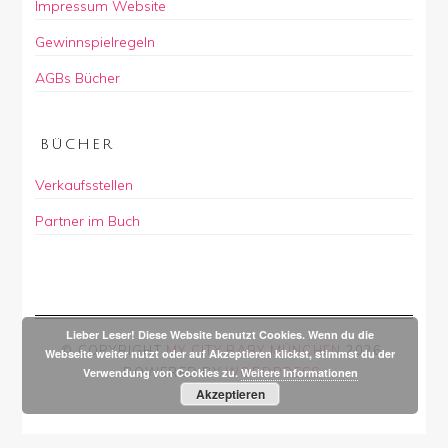
Impressum Website
Gewinnspielregeln
AGBs Bücher
BÜCHER
Verkaufsstellen
Partner im Buch
Lieber Leser! Diese Website benutzt Cookies. Wenn du die
© COPYRIGHT
MY CITY BABY MÜNCHEN
2026
.
Webseite weiter nutzt oder auf Akzeptieren klickst, stimmst du der
POWERED BY
WORDPRESS
.
Verwendung von Cookies zu.
Weitere Informationen
Akzeptieren