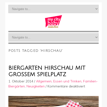
POSTS TAGGED ‘HIRSCHAU’
BIERGARTEN HIRSCHAU MIT
GROSSEM SPIELPLATZ
1. Oktober 2014
/
Allgemein
,
Essen und Trinken
,
Familien-
für
Biergärten
,
Neuigkeiten
/
Kommentare deaktiviert
Biergarten
Hirschau
mit
großem