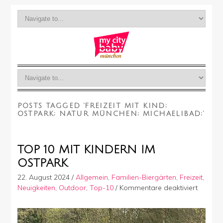
POSTS TAGGED ‘FREIZEIT MIT KIND;
OSTPARK; NATUR MÜNCHEN; MICHAELIBAD;’
TOP 10 MIT KINDERN IM
OSTPARK
22. August 2024
/
Allgemein
,
Familien-Biergärten
,
Freizeit
,
für
Neuigkeiten
,
Outdoor
,
Top-10
/
Kommentare deaktiviert
Top
10
mit