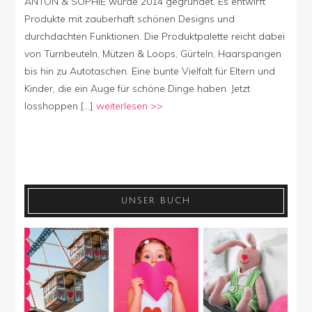
ANTON & SOPHIE wurde 2014 gegründet. Es entwirft
2016
Produkte mit zauberhaft schönen Designs und
durchdachten Funktionen. Die Produktpalette reicht dabei
von Turnbeuteln, Mützen & Loops, Gürteln, Haarspangen
bis hin zu Autotaschen. Eine bunte Vielfalt für Eltern und
Kinder, die ein Auge für schöne Dinge haben. Jetzt
losshoppen […]
weiterlesen >>
UNSER BUCH