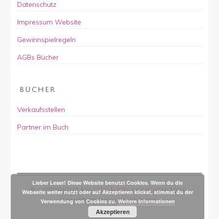
Datenschutz
Impressum Website
Gewinnspielregeln
AGBs Bücher
BÜCHER
Verkaufsstellen
Partner im Buch
Lieber Leser! Diese Website benutzt Cookies. Wenn du die
© COPYRIGHT
MY CITY BABY MÜNCHEN
2026
.
Webseite weiter nutzt oder auf Akzeptieren klickst, stimmst du der
POWERED BY
WORDPRESS
.
Verwendung von Cookies zu.
Weitere Informationen
Akzeptieren