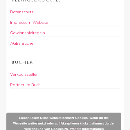
KLEINGEDRUCKTES
Datenschutz
Impressum Website
Gewinnspielregeln
AGBs Bücher
BÜCHER
Verkaufsstellen
Partner im Buch
Lieber Leser! Diese Website benutzt Cookies. Wenn du die
© COPYRIGHT
MY CITY BABY MÜNCHEN
2026
.
Webseite weiter nutzt oder auf Akzeptieren klickst, stimmst du der
POWERED BY
WORDPRESS
.
Verwendung von Cookies zu.
Weitere Informationen