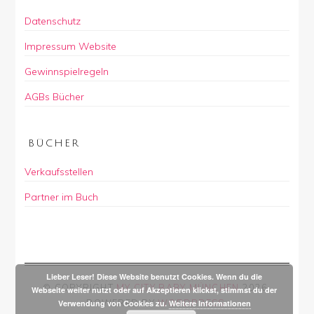
Datenschutz
Impressum Website
Gewinnspielregeln
AGBs Bücher
BÜCHER
Verkaufsstellen
Partner im Buch
Lieber Leser! Diese Website benutzt Cookies. Wenn du die
© COPYRIGHT
MY CITY BABY MÜNCHEN
2026
.
Webseite weiter nutzt oder auf Akzeptieren klickst, stimmst du der
POWERED BY
WORDPRESS
.
Verwendung von Cookies zu.
Weitere Informationen