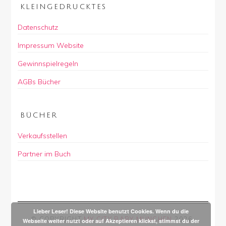
KLEINGEDRUCKTES
Datenschutz
Impressum Website
Gewinnspielregeln
AGBs Bücher
BÜCHER
Verkaufsstellen
Partner im Buch
Lieber Leser! Diese Website benutzt Cookies. Wenn du die
© COPYRIGHT
MY CITY BABY MÜNCHEN
2026
.
Webseite weiter nutzt oder auf Akzeptieren klickst, stimmst du der