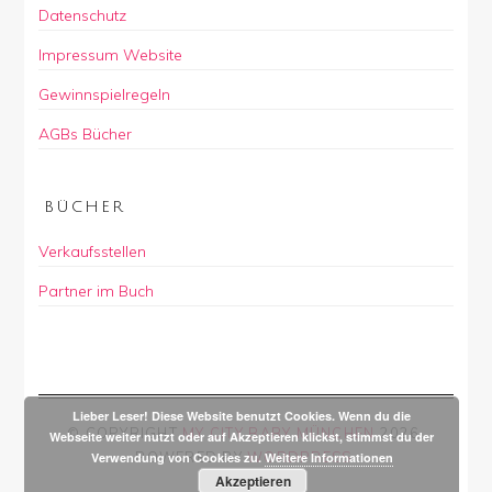
Datenschutz
Impressum Website
Gewinnspielregeln
AGBs Bücher
BÜCHER
Verkaufsstellen
Partner im Buch
Lieber Leser! Diese Website benutzt Cookies. Wenn du die
© COPYRIGHT
MY CITY BABY MÜNCHEN
2026
.
Webseite weiter nutzt oder auf Akzeptieren klickst, stimmst du der
POWERED BY
WORDPRESS
.
Verwendung von Cookies zu.
Weitere Informationen
Akzeptieren