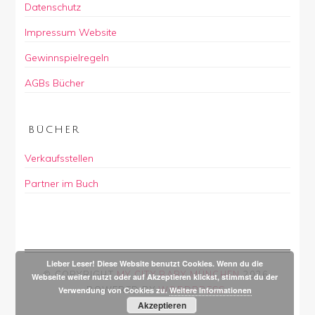
Datenschutz
Impressum Website
Gewinnspielregeln
AGBs Bücher
BÜCHER
Verkaufsstellen
Partner im Buch
Lieber Leser! Diese Website benutzt Cookies. Wenn du die
© COPYRIGHT
MY CITY BABY MÜNCHEN
2026
.
Webseite weiter nutzt oder auf Akzeptieren klickst, stimmst du der
POWERED BY
WORDPRESS
.
Verwendung von Cookies zu.
Weitere Informationen
Akzeptieren