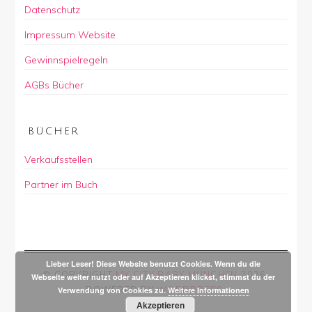
Datenschutz
Impressum Website
Gewinnspielregeln
AGBs Bücher
BÜCHER
Verkaufsstellen
Partner im Buch
Lieber Leser! Diese Website benutzt Cookies. Wenn du die
© COPYRIGHT
MY CITY BABY MÜNCHEN
2026
.
Webseite weiter nutzt oder auf Akzeptieren klickst, stimmst du der
POWERED BY
WORDPRESS
.
Verwendung von Cookies zu.
Weitere Informationen
Akzeptieren