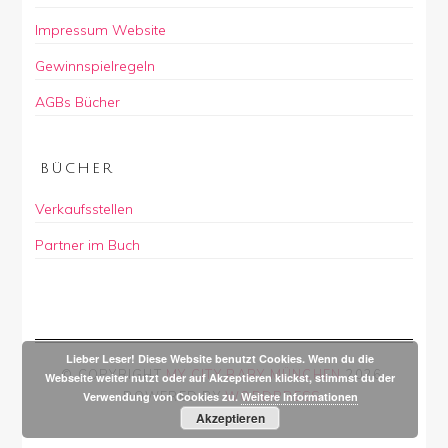
Impressum Website
Gewinnspielregeln
AGBs Bücher
BÜCHER
Verkaufsstellen
Partner im Buch
Lieber Leser! Diese Website benutzt Cookies. Wenn du die
© COPYRIGHT
MY CITY BABY MÜNCHEN
2026
.
Webseite weiter nutzt oder auf Akzeptieren klickst, stimmst du der
POWERED BY
WORDPRESS
.
Verwendung von Cookies zu.
Weitere Informationen
Akzeptieren