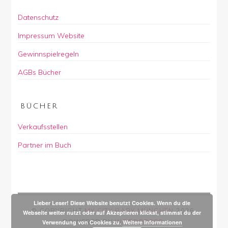
Datenschutz
Impressum Website
Gewinnspielregeln
AGBs Bücher
BÜCHER
Verkaufsstellen
Partner im Buch
Lieber Leser! Diese Website benutzt Cookies. Wenn du die
© COPYRIGHT
MY CITY BABY MÜNCHEN
2026
.
Webseite weiter nutzt oder auf Akzeptieren klickst, stimmst du der
POWERED BY
WORDPRESS
.
Verwendung von Cookies zu.
Weitere Informationen