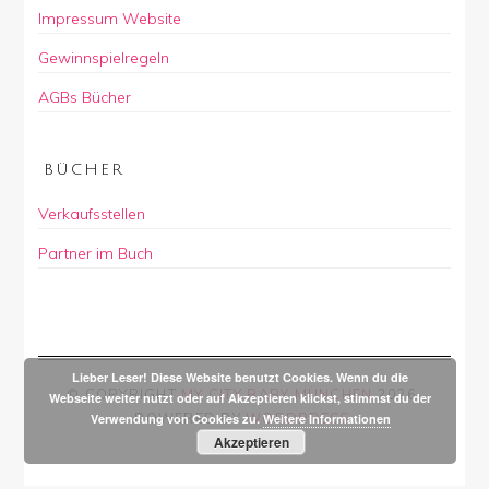
Impressum Website
Gewinnspielregeln
AGBs Bücher
BÜCHER
Verkaufsstellen
Partner im Buch
Lieber Leser! Diese Website benutzt Cookies. Wenn du die
© COPYRIGHT
MY CITY BABY MÜNCHEN
2026
.
Webseite weiter nutzt oder auf Akzeptieren klickst, stimmst du der
POWERED BY
WORDPRESS
.
Verwendung von Cookies zu.
Weitere Informationen
Akzeptieren