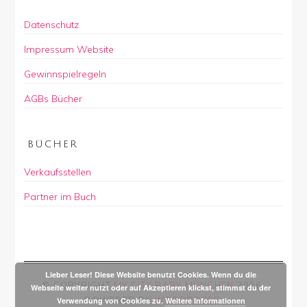
Datenschutz
Impressum Website
Gewinnspielregeln
AGBs Bücher
BÜCHER
Verkaufsstellen
Partner im Buch
Lieber Leser! Diese Website benutzt Cookies. Wenn du die
© COPYRIGHT
MY CITY BABY MÜNCHEN
2026
.
Webseite weiter nutzt oder auf Akzeptieren klickst, stimmst du der
POWERED BY
WORDPRESS
.
Verwendung von Cookies zu.
Weitere Informationen