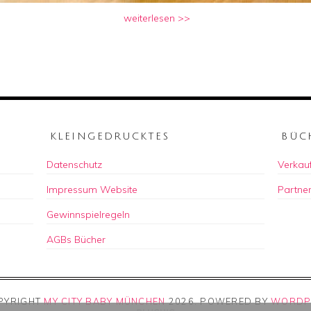
weiterlesen >>
KLEINGEDRUCKTES
BÜC
Datenschutz
Verkauf
Impressum Website
Partne
Gewinnspielregeln
AGBs Bücher
PYRIGHT
MY CITY BABY MÜNCHEN
2026
. POWERED BY
WORDP