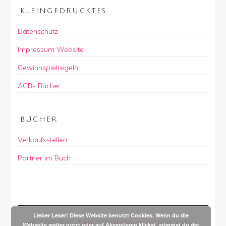
KLEINGEDRUCKTES
Datenschutz
Impressum Website
Gewinnspielregeln
AGBs Bücher
BÜCHER
Verkaufsstellen
Partner im Buch
Lieber Leser! Diese Website benutzt Cookies. Wenn du die
© COPYRIGHT
MY CITY BABY MÜNCHEN
2026
.
Webseite weiter nutzt oder auf Akzeptieren klickst, stimmst du der