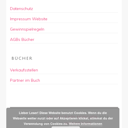
Datenschutz
Impressum Website
Gewinnspielregeln
AGBs Bücher
BÜCHER
Verkaufsstellen
Partner im Buch
Lieber Leser! Diese Website benutzt Cookies. Wenn du die
© COPYRIGHT
MY CITY BABY MÜNCHEN
2026
.
Webseite weiter nutzt oder auf Akzeptieren klickst, stimmst du der
POWERED BY
WORDPRESS
.
Verwendung von Cookies zu.
Weitere Informationen