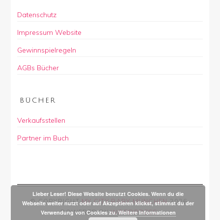
Datenschutz
Impressum Website
Gewinnspielregeln
AGBs Bücher
BÜCHER
Verkaufsstellen
Partner im Buch
Lieber Leser! Diese Website benutzt Cookies. Wenn du die
© COPYRIGHT
MY CITY BABY MÜNCHEN
2026
.
Webseite weiter nutzt oder auf Akzeptieren klickst, stimmst du der
POWERED BY
WORDPRESS
.
Verwendung von Cookies zu.
Weitere Informationen