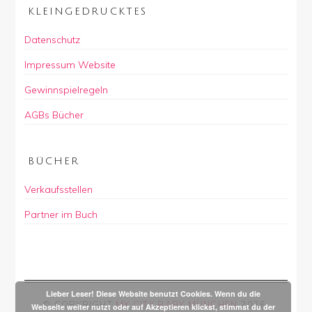
KLEINGEDRUCKTES
Datenschutz
Impressum Website
Gewinnspielregeln
AGBs Bücher
BÜCHER
Verkaufsstellen
Partner im Buch
Lieber Leser! Diese Website benutzt Cookies. Wenn du die
© COPYRIGHT
MY CITY BABY MÜNCHEN
2026
.
Webseite weiter nutzt oder auf Akzeptieren klickst, stimmst du der