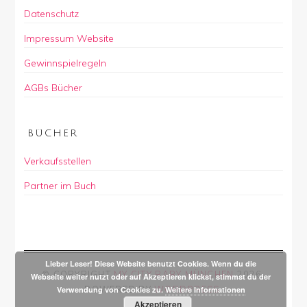
Datenschutz
Impressum Website
Gewinnspielregeln
AGBs Bücher
BÜCHER
Verkaufsstellen
Partner im Buch
Lieber Leser! Diese Website benutzt Cookies. Wenn du die
© COPYRIGHT
MY CITY BABY MÜNCHEN
2026
.
Webseite weiter nutzt oder auf Akzeptieren klickst, stimmst du der
POWERED BY
WORDPRESS
.
Verwendung von Cookies zu.
Weitere Informationen
Akzeptieren