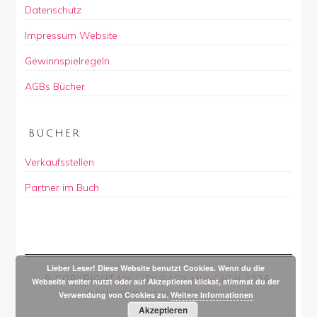
Datenschutz
Impressum Website
Gewinnspielregeln
AGBs Bücher
BÜCHER
Verkaufsstellen
Partner im Buch
Lieber Leser! Diese Website benutzt Cookies. Wenn du die
© COPYRIGHT
MY CITY BABY MÜNCHEN
2026
.
Webseite weiter nutzt oder auf Akzeptieren klickst, stimmst du der
POWERED BY
WORDPRESS
.
Verwendung von Cookies zu.
Weitere Informationen
Akzeptieren