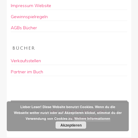
Impressum Website
Gewinnspielregeln
AGBs Bücher
BÜCHER
Verkaufsstellen
Partner im Buch
Lieber Leser! Diese Website benutzt Cookies. Wenn du die
© COPYRIGHT
MY CITY BABY MÜNCHEN
2026
.
Webseite weiter nutzt oder auf Akzeptieren klickst, stimmst du der
POWERED BY
WORDPRESS
.
Verwendung von Cookies zu.
Weitere Informationen
Akzeptieren