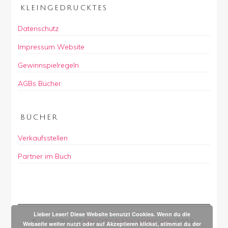
KLEINGEDRUCKTES
Datenschutz
Impressum Website
Gewinnspielregeln
AGBs Bücher
BÜCHER
Verkaufsstellen
Partner im Buch
Lieber Leser! Diese Website benutzt Cookies. Wenn du die
© COPYRIGHT
MY CITY BABY MÜNCHEN
2026
.
Webseite weiter nutzt oder auf Akzeptieren klickst, stimmst du der