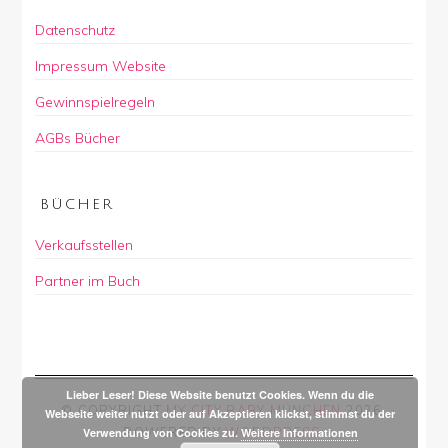
Datenschutz
Impressum Website
Gewinnspielregeln
AGBs Bücher
BÜCHER
Verkaufsstellen
Partner im Buch
Lieber Leser! Diese Website benutzt Cookies. Wenn du die
© COPYRIGHT
MY CITY BABY MÜNCHEN
2026
.
Webseite weiter nutzt oder auf Akzeptieren klickst, stimmst du der
POWERED BY
WORDPRESS
.
Verwendung von Cookies zu.
Weitere Informationen