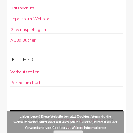
Datenschutz
Impressum Website
Gewinnspielregeln
AGBs Bücher
BÜCHER
Verkaufsstellen
Partner im Buch
Lieber Leser! Diese Website benutzt Cookies. Wenn du die
© COPYRIGHT
MY CITY BABY MÜNCHEN
2026
.
Webseite weiter nutzt oder auf Akzeptieren klickst, stimmst du der
POWERED BY
WORDPRESS
.
Verwendung von Cookies zu.
Weitere Informationen