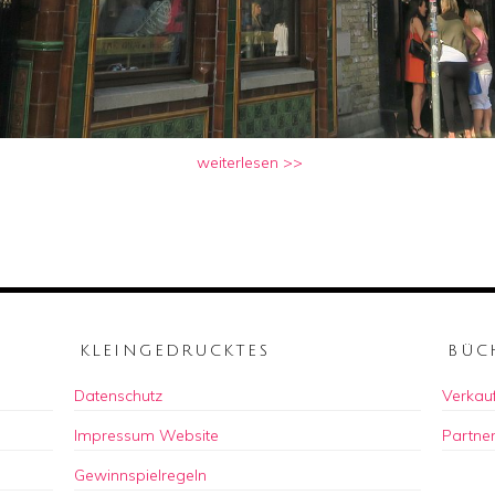
weiterlesen >>
KLEINGEDRUCKTES
BÜC
Datenschutz
Verkauf
Impressum Website
Partne
Gewinnspielregeln