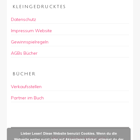
KLEINGEDRUCKTES
Datenschutz
Impressum Website
Gewinnspielregeln
AGBs Bücher
BÜCHER
Verkaufsstellen
Partner im Buch
Lieber Leser! Diese Website benutzt Cookies. Wenn du die
© COPYRIGHT
MY CITY BABY MÜNCHEN
2026
.
Webseite weiter nutzt oder auf Akzeptieren klickst, stimmst du der