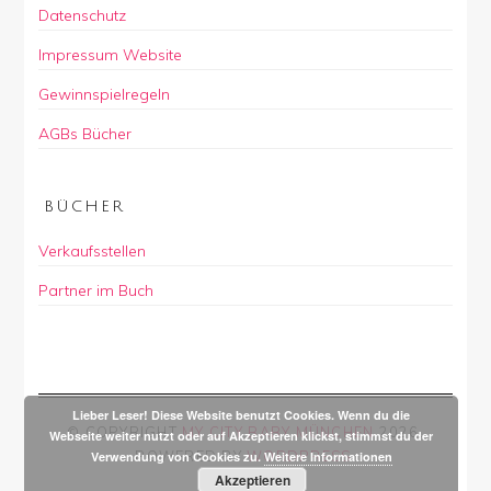
Datenschutz
Impressum Website
Gewinnspielregeln
AGBs Bücher
BÜCHER
Verkaufsstellen
Partner im Buch
Lieber Leser! Diese Website benutzt Cookies. Wenn du die
© COPYRIGHT
MY CITY BABY MÜNCHEN
2026
.
Webseite weiter nutzt oder auf Akzeptieren klickst, stimmst du der
POWERED BY
WORDPRESS
.
Verwendung von Cookies zu.
Weitere Informationen
Akzeptieren